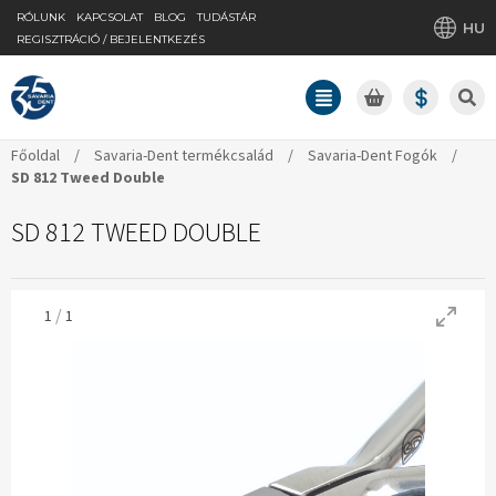
RÓLUNK
KAPCSOLAT
BLOG
TUDÁSTÁR
HU
REGISZTRÁCIÓ / BEJELENTKEZÉS
Főoldal
/
Savaria-Dent termékcsalád
/
Savaria-Dent Fogók
/
SD 812 Tweed Double
SD 812 TWEED DOUBLE
/
1
1