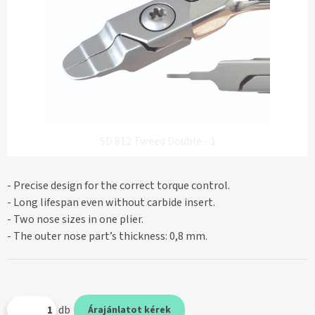
SD 812 Tweed Double - 1
- Precise design for the correct torque control.
- Long lifespan even without carbide insert.
- Two nose sizes in one plier.
- The outer nose part’s thickness: 0,8 mm.
db
Árajánlatot kérek