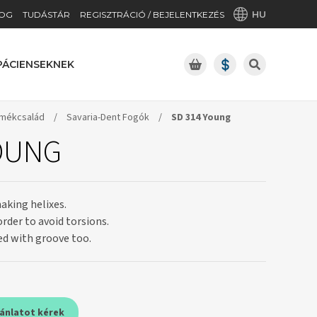
HU
OG
TUDÁSTÁR
REGISZTRÁCIÓ / BEJELENTKEZÉS
PÁCIENSEKNEK
rmékcsalád
/
Savaria-Dent Fogók
/
SD 314 Young
OUNG
aking helixes.
order to avoid torsions.
ed with groove too.
jánlatot kérek