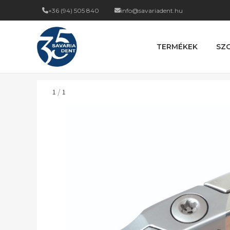
+36 (94) 505 840
info@savariadent.hu
TERMÉKEK
SZ
/
1
1