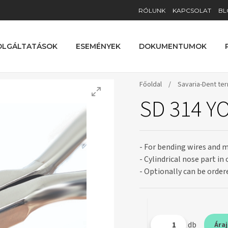
RÓLUNK
KAPCSOLAT
BL
OLGÁLTATÁSOK
ESEMÉNYEK
DOKUMENTUMOK
Főoldal
/
Savaria-Dent te
SD 314 Y
- For bending wires and m
- Cylindrical nose part in 
- Optionally can be order
db
Ára