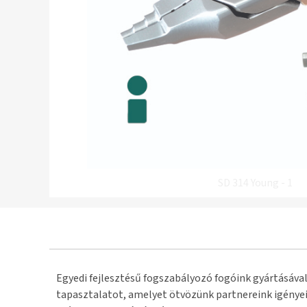
SD 314 Young - 1
Egyedi fejlesztésű fogszabályozó fogóink gyártásával
tapasztalatot, amelyet ötvözünk partnereink igényei