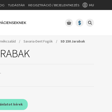
HU
OG
TUDÁSTÁR
REGISZTRÁCIÓ / BEJELENTKEZÉS
PÁCIENSEKNEK
rmékcsalád
/
Savaria-Dent Fogók
/
SD 150 Jarabak
ARABAK
.
jánlatot kérek