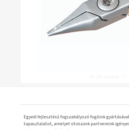
SD 150 Jarabak - 1
Egyedi fejlesztésű fogszabályozó fogóink gyártásával
tapasztalatot, amelyet ötvözünk partnereink igényei