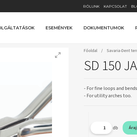
RÓLUNK
KAPCSOLAT
BL
OLGÁLTATÁSOK
ESEMÉNYEK
DOKUMENTUMOK
Főoldal
/
Savaria-Dent te
SD 150 J
- For fine loops and bends
- For utility arches too.
db
Ára