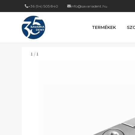
+36 (94) 505 840
info@savariadent.hu
TERMÉKEK
SZ
/
1
1